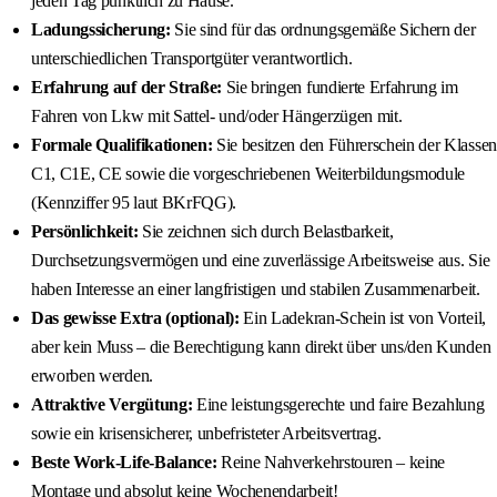
jeden Tag pünktlich zu Hause.
Ladungssicherung:
Sie sind für das ordnungsgemäße Sichern der
unterschiedlichen Transportgüter verantwortlich.
Erfahrung auf der Straße:
Sie bringen fundierte Erfahrung im
Fahren von Lkw mit Sattel- und/oder Hängerzügen mit.
Formale Qualifikationen:
Sie besitzen den Führerschein der Klassen
C1, C1E, CE sowie die vorgeschriebenen Weiterbildungsmodule
(Kennziffer 95 laut BKrFQG).
Persönlichkeit:
Sie zeichnen sich durch Belastbarkeit,
Durchsetzungsvermögen und eine zuverlässige Arbeitsweise aus. Sie
haben Interesse an einer langfristigen und stabilen Zusammenarbeit.
Das gewisse Extra (optional):
Ein Ladekran-Schein ist von Vorteil,
aber kein Muss – die Berechtigung kann direkt über uns/den Kunden
erworben werden.
Attraktive Vergütung:
Eine leistungsgerechte und faire Bezahlung
sowie ein krisensicherer, unbefristeter Arbeitsvertrag.
Beste Work-Life-Balance:
Reine Nahverkehrstouren – keine
Montage und absolut keine Wochenendarbeit!