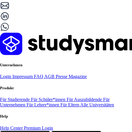
Unternehmen
Login
Impressum
FAQ
AGB
Presse
Magazine
Produkt
Für Studierende
Für Schüler*innen
Für Auszubildende
Für
Unternehmen
Für Lehrer*innen
Für Eltern
Alle Universitäten
Help
Help Center
Premium Login