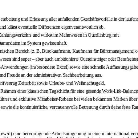
arbeitung und Erfassung aller anfallenden Geschäftsvorfälle in der laufe
nd klärst eventuelle Differenzen eigenverantwortlich ab.
 Zahlungsverkehrs und wirkst im Mahnwesen in Quedlinburg mit.
Stammdaten im System gewissenhaft.
nischen Bereich (z. B. Bürokaufmann, Kaufmann für Büromanagement) oder
sen sind super – aber auch ambitionierte Quereinsteiger oder Berufseinste
Anwendungen (insbesondere Excel) sowie eine schnelle Auffassungsgabe
und Freude an der administrativen Sachbearbeitung aus.
ifvertrag Zeitarbeit sowie Urlaubs- und Weihnachtsgeld.
m Rahmen einer klassischen Tagschicht für eine gesunde Work-Life-Balance
führer und exklusive Mitarbeiter-Rabatte bei vielen bekannten Marken über
 sowie die kontinuierliche, vertrauensvolle Betreuung durch deine feste R
m/w/d) eine hervorragende Arbeitsumgebung in einem international ver