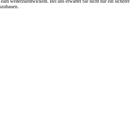
Team weiterzuentwickeln. Bei uns erwartet Sie nicht nur ein sicherer
uszubauen.