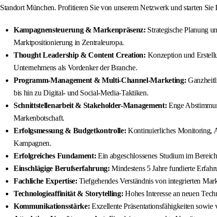
Standort München. Profitieren Sie von unserem Netzwerk und starten Sie I
Kampagnensteuerung & Markenpräsenz:
Strategische Planung un
Marktpositionierung in Zentraleuropa.
Thought Leadership & Content Creation:
Konzeption und Erstellu
Unternehmens als Vordenker der Branche.
Programm-Management & Multi-Channel-Marketing:
Ganzheitl
bis hin zu Digital- und Social-Media-Taktiken.
Schnittstellenarbeit & Stakeholder-Management:
Enge Abstimmung 
Markenbotschaft.
Erfolgsmessung & Budgetkontrolle:
Kontinuierliches Monitoring, 
Kampagnen.
Erfolgreiches Fundament:
Ein abgeschlossenes Studium im Bereich 
Einschlägige Berufserfahrung:
Mindestens 5 Jahre fundierte Erfa
Fachliche Expertise:
Tiefgehendes Verständnis von integrierten M
Technologieaffinität & Storytelling:
Hohes Interesse an neuen Techn
Kommunikationsstärke:
Exzellente Präsentationsfähigkeiten sowie 