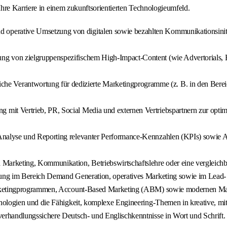
hre Karriere in einem zukunftsorientierten Technologieumfeld.
d operative Umsetzung von digitalen sowie bezahlten Kommunikationsinit
ng von zielgruppenspezifischem High-Impact-Content (wie Advertorials, 
iche Verantwortung für dedizierte Marketingprogramme (z. B. in den Bere
mit Vertrieb, PR, Social Media und externen Vertriebspartnern zur opti
Analyse und Reporting relevanter Performance-Kennzahlen (KPIs) sowie A
Marketing, Kommunikation, Betriebswirtschaftslehre oder eine vergleichba
hrung im Bereich Demand Generation, operatives Marketing sowie im Lea
arketingprogrammen, Account-Based Marketing (ABM) sowie modernen Mar
ologien und die Fähigkeit, komplexe Engineering-Themen in kreative, mit
verhandlungssichere Deutsch- und Englischkenntnisse in Wort und Schrift.