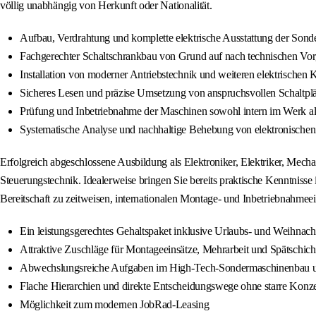
völlig unabhängig von Herkunft oder Nationalität.
Aufbau, Verdrahtung und komplette elektrische Ausstattung der Son
Fachgerechter Schaltschrankbau von Grund auf nach technischen Vo
Installation von moderner Antriebstechnik und weiteren elektrische
Sicheres Lesen und präzise Umsetzung von anspruchsvollen Schaltpl
Prüfung und Inbetriebnahme der Maschinen sowohl intern im Werk al
Systematische Analyse und nachhaltige Behebung von elektronische
Erfolgreich abgeschlossene Ausbildung als Elektroniker, Elektriker, Mech
Steuerungstechnik. Idealerweise bringen Sie bereits praktische Kenntnisse
Bereitschaft zu zeitweisen, internationalen Montage- und Inbetriebnahmeei
Ein leistungsgerechtes Gehaltspaket inklusive Urlaubs- und Weihnach
Attraktive Zuschläge für Montageeinsätze, Mehrarbeit und Spätschicht
Abwechslungsreiche Aufgaben im High-Tech-Sondermaschinenbau und 
Flache Hierarchien und direkte Entscheidungswege ohne starre Konzer
Möglichkeit zum modernen JobRad-Leasing