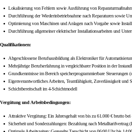
Lokalisierung von Fehlern sowie Ausführung von Reparaturmaßnah
Durchführung der Wiederinbetriebnahme nach Reparaturen sowie Um
Optimierung von Maschinen und Anlagen nach Vorgabe sowie Install
Durchführung allgemeiner elektrischer Installationsarbeiten und Unt
Qualifikationen:
Abgeschlossene Berufsausbildung als Elektroniker für Automatisieru
Mehrjährige Berufserfahrung in vergleichbarer Position in der Instandh
Grundkenntnisse im Bereich speicherprogrammierbare Steuerungen (
Eigenverantwortliches Arbeiten, Teamfähigkeit, Zuverlässigkeit und S
Schichtbereitschaft im 4-Schichtmodell
Vergütung und Arbeitsbedingungen:
Attraktive Vergütung: Ein Jahresgehalt von bis zu 61.000 € brutto be
Sicherheit und Sonderzahlungen: Bezahlung nach Metalltarifvertrag 
Optimale Arbeitszeiten: Geregelte Tagschicht von 06:00 Uhr bis 14:0