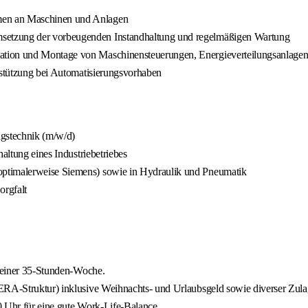
men an Maschinen und Anlagen
setzung der vorbeugenden Instandhaltung und regelmäßigen Wartung
ation und Montage von Maschinensteuerungen, Energieverteilungsanlagen
erstützung bei Automatisierungsvorhaben
ngstechnik (m/w/d)
altung eines Industriebetriebes
optimalerweise Siemens) sowie in Hydraulik und Pneumatik
orgfalt
i einer 35-Stunden-Woche.
(ERA-Struktur) inklusive Weihnachts- und Urlaubsgeld sowie diverser Zula
0 Uhr für eine gute Work-Life-Balance.