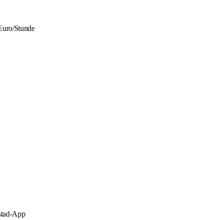
Euro/Stunde
stad-App