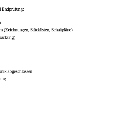
d Endprüfung:
n
(Zeichnungen, Stücklisten, Schaltpläne)
rpackung)
onik abgeschlossen
gung