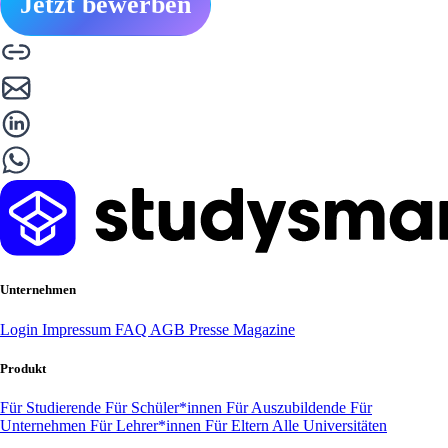
Jetzt bewerben
Unternehmen
Login
Impressum
FAQ
AGB
Presse
Magazine
Produkt
Für Studierende
Für Schüler*innen
Für Auszubildende
Für
Unternehmen
Für Lehrer*innen
Für Eltern
Alle Universitäten