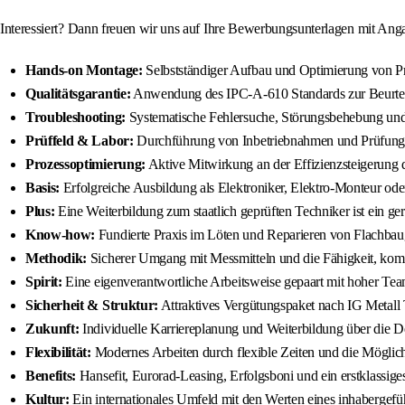
Interessiert? Dann freuen wir uns auf Ihre Bewerbungsunterlagen mit Angab
Hands-on Montage:
Selbstständiger Aufbau und Optimierung von P
Qualitätsgarantie:
Anwendung des IPC-A-610 Standards zur Beurteilu
Troubleshooting:
Systematische Fehlersuche, Störungsbehebung und 
Prüffeld & Labor:
Durchführung von Inbetriebnahmen und Prüfungen
Prozessoptimierung:
Aktive Mitwirkung an der Effizienzsteigerung 
Basis:
Erfolgreiche Ausbildung als Elektroniker, Elektro-Monteur oder
Plus:
Eine Weiterbildung zum staatlich geprüften Techniker ist ein ge
Know-how:
Fundierte Praxis im Löten und Reparieren von Flachba
Methodik:
Sicherer Umgang mit Messmitteln und die Fähigkeit, kom
Spirit:
Eine eigenverantwortliche Arbeitsweise gepaart mit hoher Te
Sicherheit & Struktur:
Attraktives Vergütungspaket nach IG Metall T
Zukunft:
Individuelle Karriereplanung und Weiterbildung über die 
Flexibilität:
Modernes Arbeiten durch flexible Zeiten und die Möglic
Benefits:
Hansefit, Eurorad-Leasing, Erfolgsboni und ein erstklassi
Kultur:
Ein internationales Umfeld mit den Werten eines inhabergeführ