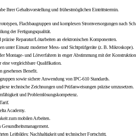
e Ihrer Gehaltsvorstellung und frühestmöglichen Eintrittstermin.
rototypen, Flachbaugruppen und komplexen Stromversorgungen nach Scha
ng der Fertigungsqualität.
präzise Reparatur/Lötarbeiten an elektronischen Komponenten.
 unter Einsatz moderner Mess- und Sichtprüfgeräte (z. B. Mikroskope).
der Montage- und Lötverfahren in enger Abstimmung mit der Konstruktion
 eine vergleichbare Qualifikation.
rn gesehenes Benefit.
ugruppen sowie sichere Anwendung von IPC-610 Standards.
plexe technische Zeichnungen und Prüfanweisungen präzise umzusetzen.
amfähigkeit und Problemlösungskompetenz.
arif.
Delta Academy.
hkeit zum mobilen Arbeiten.
ges Gesundheitsmanagement.
ten Leitbildes: Nachhaltigkeit und technischer Fortschritt.