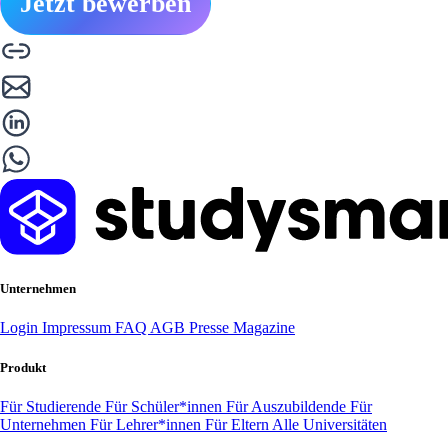
Jetzt bewerben
Unternehmen
Login
Impressum
FAQ
AGB
Presse
Magazine
Produkt
Für Studierende
Für Schüler*innen
Für Auszubildende
Für
Unternehmen
Für Lehrer*innen
Für Eltern
Alle Universitäten