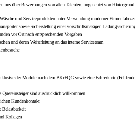
uen uns über Bewerbungen von allen Talenten, ungeachtet von Hintergrund
g, Wäsche und Serviceprodukten unter Verwendung moderner Firmenfahrze
ransporter sowie Sicherstellung einer vorschriftsmäßigen Ladungssicherun
m Kunden vor Ort nach entsprechenden Vorgaben
en und deren Weiterleitung an das interne Serviceteam
denbesuche
 3 inklusive der Module nach dem BKrFQG sowie eine Fahrerkarte (Fehlend
rte Quereinsteiger sind ausdrücklich willkommen
äglichen Kundenkontakt
e Belastbarkeit
und Kollegen