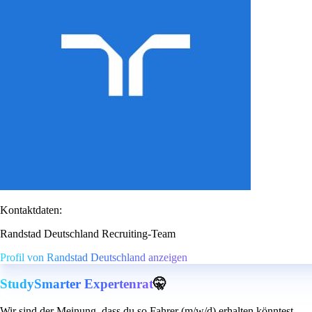
Kontaktdaten:
Randstad Deutschland Recruiting-Team
Profil von Randstad Deutschland anzeigen
StudySmarter Expertenrat
🤫
Wir sind der Meinung, dass du so Fahrer (m/w/d) erhalten könntest