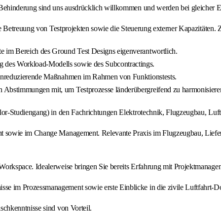
ehinderung sind uns ausdrücklich willkommen und werden bei gleicher Ei
de Betreuung von Testprojekten sowie die Steuerung externer Kapazitäten.
te im Bereich des Ground Test Designs eigenverantwortlich.
ng des Workload-Modells sowie des Subcontractings.
ostenreduzierende Maßnahmen im Rahmen von Funktionstests.
en Abstimmungen mit, um Testprozesse länderübergreifend zu harmonisiere
lor-Studiengang) in den Fachrichtungen Elektrotechnik, Flugzeugbau, Lu
t sowie im Change Management. Relevante Praxis im Flugzeugbau, Liefer
orkspace. Idealerweise bringen Sie bereits Erfahrung mit Projektmanage
e im Prozessmanagement sowie erste Einblicke in die zivile Luftfahrt-
chkenntnisse sind von Vorteil.