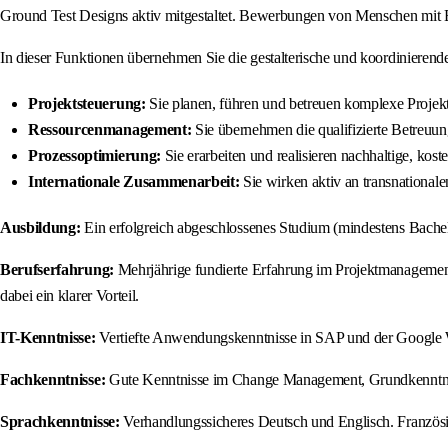
Ground Test Designs aktiv mitgestaltet. Bewerbungen von Menschen mit B
In dieser Funktionen übernehmen Sie die gestalterische und koordinieren
Projektsteuerung:
Sie planen, führen und betreuen komplexe Projek
Ressourcenmanagement:
Sie übernehmen die qualifizierte Betreuu
Prozessoptimierung:
Sie erarbeiten und realisieren nachhaltige, k
Internationale Zusammenarbeit:
Sie wirken aktiv an transnational
Ausbildung:
Ein erfolgreich abgeschlossenes Studium (mindestens Bache
Berufserfahrung:
Mehrjährige fundierte Erfahrung im Projektmanagemen
dabei ein klarer Vorteil.
IT-Kenntnisse:
Vertiefte Anwendungskenntnisse in SAP und der Google W
Fachkenntnisse:
Gute Kenntnisse im Change Management, Grundkenntniss
Sprachkenntnisse:
Verhandlungssicheres Deutsch und Englisch. Französis