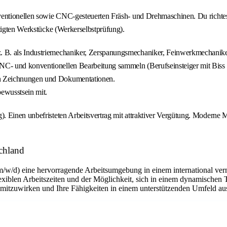
nventionellen sowie CNC-gesteuerten Fräsh- und Drehmaschinen. Du richt
rtigten Werkstücke (Werkerselbstprüfung).
z. B. als Industriemechaniker, Zerspanungsmechaniker, Feinwerkmechaniker
CNC- und konventionellen Bearbeitung sammeln (Berufseinsteiger mit Biss 
von Zeichnungen und Dokumentationen.
bewusstsein mit.
 Einen unbefristeten Arbeitsvertrag mit attraktiver Vergütung. Moderne M
chland
m/w/d) eine hervorragende Arbeitsumgebung in einem international ver
flexiblen Arbeitszeiten und der Möglichkeit, sich in einem dynamischen 
n mitzuwirken und Ihre Fähigkeiten in einem unterstützenden Umfeld a