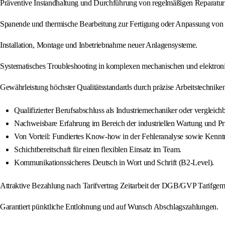
Präventive Instandhaltung und Durchführung von regelmäßigen Reparaturi
Spanende und thermische Bearbeitung zur Fertigung oder Anpassung vo
Installation, Montage und Inbetriebnahme neuer Anlagensysteme.
Systematisches Troubleshooting in komplexen mechanischen und elektro
Gewährleistung höchster Qualitätsstandards durch präzise Arbeitstechnike
Qualifizierter Berufsabschluss als Industriemechaniker oder vergleichb
Nachweisbare Erfahrung im Bereich der industriellen Wartung und P
Von Vorteil: Fundiertes Know-how in der Fehleranalyse sowie Kenntn
Schichtbereitschaft für einen flexiblen Einsatz im Team.
Kommunikationssicheres Deutsch in Wort und Schrift (B2-Level).
Attraktive Bezahlung nach Tarifvertrag Zeitarbeit der DGB/GVP Tarifgem
Garantiert pünktliche Entlohnung und auf Wunsch Abschlagszahlungen.