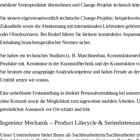
etablierte Serienprodukte übernehmen und Change-Projekte technisch leite
Sie steuern eigenverantwortlich technische Change-Projekte, beispielsw
Zukaufteile sowie die Abstimmung mit internationalen Lieferanten gehö
oder Obsoleszenzen. Bei Bedarf führen Sie kleinere konstruktive Anpassu
Einhaltung branchenspezifischer Normen sicher.
Sie haben ein technisches Studium (z. B. Maschinenbau, Konstruktionstech
Produkte mit. Kenntnisse in der Kunststofftechnik und der Konstruktion von
Sie besitzen eine ausgeprägte Analysekompetenz und haben Freude an der 
Umfeld setzen wir voraus.
Eine unbefristete Festanstellung in direkter Personalvermittlung bei uns
ohne Kernzeit sowie die Möglichkeit zum tageweisen mobilen Arbeiten. Un
persönlichen Austausch vor Ort schätzt und lebt.
Ingenieur Mechanik – Product Lifecycle & Serienbetreuu
Unser Unternehmen bietet Ihnen als Sachbearbeiterin/Sachbearbeiter (