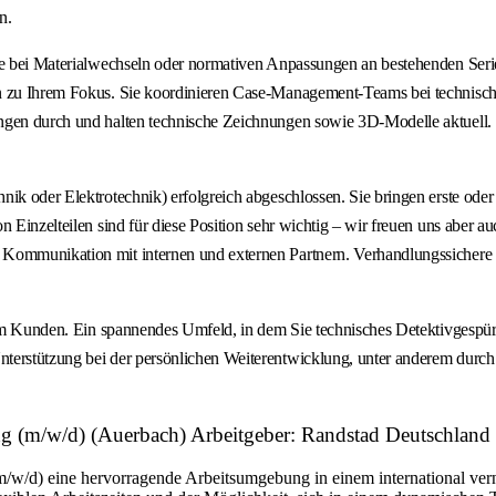
n.
eise bei Materialwechseln oder normativen Anpassungen an bestehenden Se
ren zu Ihrem Fokus. Sie koordinieren Case-Management-Teams bei techni
ngen durch und halten technische Zeichnungen sowie 3D-Modelle aktuell. 
nik oder Elektrotechnik) erfolgreich abgeschlossen. Sie bringen erste ode
 Einzelteilen sind für diese Position sehr wichtig – wir freuen uns aber a
Kommunikation mit internen und externen Partnern. Verhandlungssichere D
erem Kunden. Ein spannendes Umfeld, in dem Sie technisches Detektivgespü
terstützung bei der persönlichen Weiterentwicklung, unter anderem durch 
ng (m/w/d) (Auerbach) Arbeitgeber: Randstad Deutschland
m/w/d) eine hervorragende Arbeitsumgebung in einem international ver