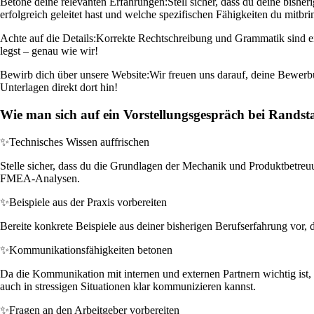
Betone deine relevanten Erfahrungen:
Stell sicher, dass du deine bish
erfolgreich geleitet hast und welche spezifischen Fähigkeiten du mitbring
Achte auf die Details:
Korrekte Rechtschreibung und Grammatik sind ein 
legst – genau wie wir!
Bewirb dich über unsere Website:
Wir freuen uns darauf, deine Bewerbu
Unterlagen direkt dort hin!
Wie man sich auf ein Vorstellungsgespräch bei Randst
✨
Technisches Wissen auffrischen
Stelle sicher, dass du die Grundlagen der Mechanik und Produktbetreuun
FMEA-Analysen.
✨
Beispiele aus der Praxis vorbereiten
Bereite konkrete Beispiele aus deiner bisherigen Berufserfahrung vor,
✨
Kommunikationsfähigkeiten betonen
Da die Kommunikation mit internen und externen Partnern wichtig ist, 
auch in stressigen Situationen klar kommunizieren kannst.
✨
Fragen an den Arbeitgeber vorbereiten