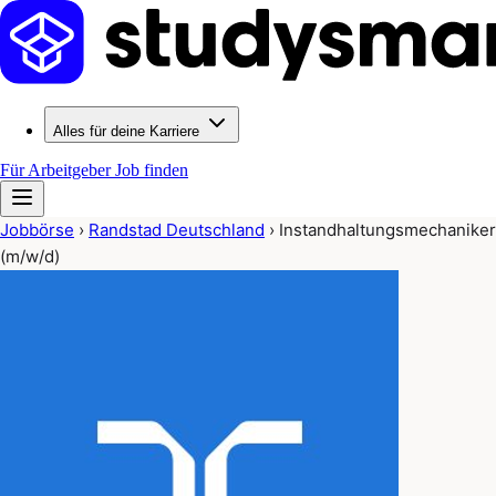
Alles für deine Karriere
Für Arbeitgeber
Job finden
Jobbörse
›
Randstad Deutschland
›
Instandhaltungsmechaniker
(m/w/d)