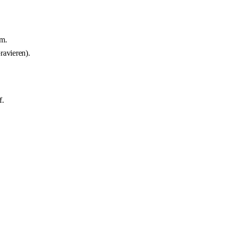
m.
ravieren).
f.