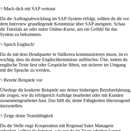
✨
Mach dich mit SAP vertraut
Da die Auftragsabwicklung im SAP-System erfolgt, solltest du dir vor
dem Interview grundlegende Kenntnisse über SAP aneignen. Schau
dir Tutorials an oder nutze Online-Kurse, um ein Gefühl für das
System zu bekommen.
✨
Sprich Englisch!
Da du mit dem Headquarter in Südkorea kommunizieren musst, ist es
wichtig, dass du deine Englischkenntnisse auffrischst. Übe, indem du
englische Texte liest oder Gespräche führst, um sicherer im Umgang
mit der Sprache zu werden.
✨
Bereite Beispiele vor
Überlege dir konkrete Beispiele aus deiner bisherigen Berufserfahrung,
die zeigen, wie du erfolgreich Aufträge bearbeitet oder mit Kunden
zusammengearbeitet hast. Das hilft dir, deine Fähigkeiten überzeugend
darzustellen.
✨
Zeige deine Teamfähigkeit
Da die Stelle enge Kooperation mit Regional Sales Managern
erfordert, solltest du betonen, wie gut du im Team arbeiten kannst.