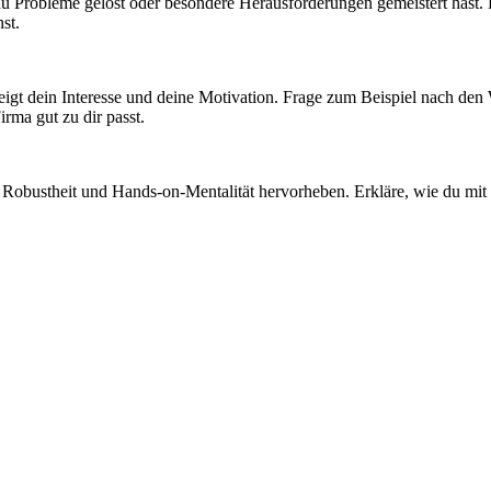
du Probleme gelöst oder besondere Herausforderungen gemeistert hast. D
st.
 zeigt dein Interesse und deine Motivation. Frage zum Beispiel nach de
rma gut zu dir passt.
iche Robustheit und Hands-on-Mentalität hervorheben. Erkläre, wie du 