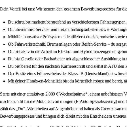
Dein Vorteil bei uns: Wir steuern den gesamten Bewerbungsprozess für dich.
Du schraubst markenübergreifend an verschiedensten Fahrzeugtypen.
Du übernimmst Service- und Instandhaltungsarbeiten sowie Wartungen 
Mithilfe innovativer Prüfsysteme identifizierst du elektronische sowie 
Ob Fahrwerkstechnik, Bremsanlagen oder Reifen-Service – du sorgst 
Du bist aktiv in die Arbeit an Elektro- und Hybridfahrzeugen eingebun
Du bist Geselle oder Facharbeiter mit abgeschlossener Ausbildung in 
Du bist bereit für den nächsten Karriereschritt und siehst in ATU den P
Der Besitz eines Führerscheins der Klasse B (Deutschland) ist wünsch
Mit deiner Hands-on-Mentalität bist du körperlich robust und bereit, 
Starte mit einer attraktiven 2.000 € Wechselprämie*, einem unbefristeten
macht dich fit für die Mobilität von morgen (E-Auto-Spezialisierung) und 
zählt das „Du“. Wir arbeiten auf Augenhöhe und halten als Crew zusammen.
Bewerbungsprozess und bringen dich direkt mit den Entscheidern unseres