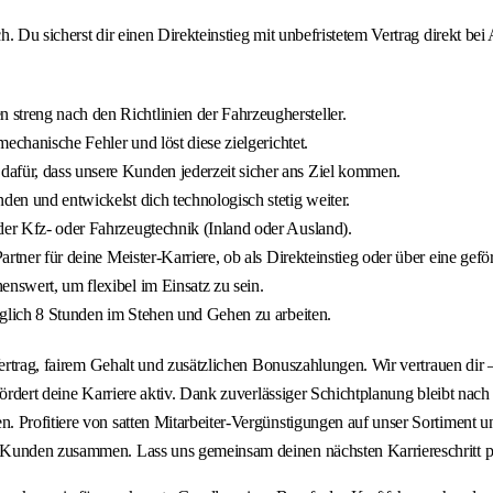
 Du sicherst dir einen Direkteinstieg mit unbefristetem Vertrag direkt bei
streng nach den Richtlinien der Fahrzeughersteller.
mechanische Fehler und löst diese zielgerichtet.
dafür, dass unsere Kunden jederzeit sicher ans Ziel kommen.
den und entwickelst dich technologisch stetig weiter.
der Kfz- oder Fahrzeugtechnik (Inland oder Ausland).
artner für deine Meister-Karriere, ob als Direkteinstieg oder über eine gefö
enswert, um flexibel im Einsatz zu sein.
täglich 8 Stunden im Stehen und Gehen zu arbeiten.
 Vertrag, fairem Gehalt und zusätzlichen Bonuszahlungen. Wir vertrauen di
fördert deine Karriere aktiv. Dank zuverlässiger Schichtplanung bleibt nac
 Profitiere von satten Mitarbeiter-Vergünstigungen auf unser Sortiment un
 Kunden zusammen. Lass uns gemeinsam deinen nächsten Karriereschritt p