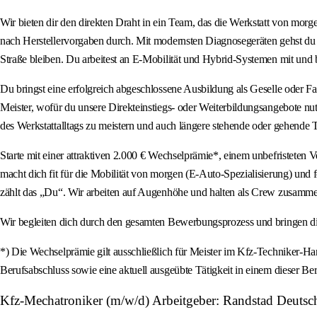
Wir bieten dir den direkten Draht in ein Team, das die Werkstatt von mor
nach Herstellervorgaben durch. Mit modernsten Diagnosegeräten gehst du
Straße bleiben. Du arbeitest an E-Mobilität und Hybrid-Systemen mit und b
Du bringst eine erfolgreich abgeschlossene Ausbildung als Geselle oder F
Meister, wofür du unsere Direkteinstiegs- oder Weiterbildungsangebote nu
des Werkstattalltags zu meistern und auch längere stehende oder gehende T
Starte mit einer attraktiven 2.000 € Wechselprämie*, einem unbefristeten
macht dich fit für die Mobilität von morgen (E-Auto-Spezialisierung) und 
zählt das „Du“. Wir arbeiten auf Augenhöhe und halten als Crew zusammen.
Wir begleiten dich durch den gesamten Bewerbungsprozess und bringen di
*) Die Wechselprämie gilt ausschließlich für Meister im Kfz-Techniker-H
Berufsabschluss sowie eine aktuell ausgeübte Tätigkeit in einem dieser Ber
Kfz-Mechatroniker (m/w/d) Arbeitgeber: Randstad Deutsc