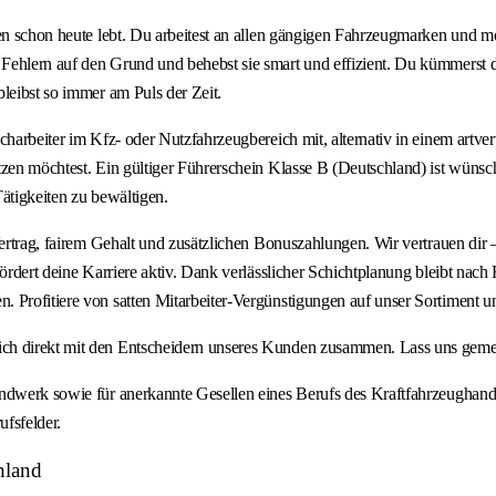
gen schon heute lebt. Du arbeitest an allen gängigen Fahrzeugmarken und 
 Fehlern auf den Grund und behebst sie smart und effizient. Du kümmerst
leibst so immer am Puls der Zeit.
acharbeiter im Kfz- oder Nutzfahrzeugbereich mit, alternativ in einem art
tzen möchtest. Ein gültiger Führerschein Klasse B (Deutschland) ist wünsc
ätigkeiten zu bewältigen.
 Vertrag, fairem Gehalt und zusätzlichen Bonuszahlungen. Wir vertrauen di
fördert deine Karriere aktiv. Dank verlässlicher Schichtplanung bleibt nac
 Profitiere von satten Mitarbeiter-Vergünstigungen auf unser Sortiment un
ch direkt mit den Entscheidern unseres Kunden zusammen. Lass uns gemei
andwerk sowie für anerkannte Gesellen eines Berufs des Kraftfahrzeughand
ufsfelder.
hland