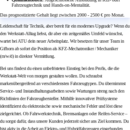
Fahrzeugtechnik und Hands-on-Mentalität.
Das prognostizierte Gehalt liegt zwischen 2000 - 2500 € pro Monat.
Leidenschaft für Technik, aber bereit für ein modernes Upgrade? Wenn du
den Werkstatt-Alltag liebst, dir aber ein zeitgemäßes Umfeld wünschst,
wartet bei ATU dein neuer Arbeitsplatz. Wir besetzen für unser Team in
Gifhorn ab sofort die Position als KFZ-Mechatroniker / Mechaniker
(m/w/d) in direkter Vermittlung.
Bei uns findest du einen unbefristeten Einstieg bei den Profis, die die
Werkstatt-Welt von morgen gestalten wollen. Du schraubst
markenübergreifend an verschiedensten Fahrzeugtypen. Du übernimmst
Service- und Instandhaltungsarbeiten sowie Wartungen streng nach den
Richtlinien der Fahrzeughersteller. Mithilfe innovativer Prüfsysteme
identifizierst du elektronische sowie mechanische Fehler und löst diese
zielgerichtet. Ob Fahrwerkstechnik, Bremsanlagen oder Reifen-Service –
du sorgst dafür, dass unsere Kunden jederzeit sicher ans Ziel kommen. Du
bist aktiv in die Arbeit an Elektro- und Hybridfahrzeugen eingebunden