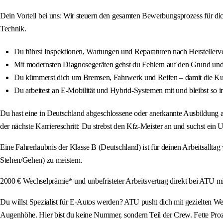
Dein Vorteil bei uns: Wir steuern den gesamten Bewerbungsprozess für dic
Technik.
Du führst Inspektionen, Wartungen und Reparaturen nach Herstellerv
Mit modernsten Diagnosegeräten gehst du Fehlern auf den Grund und b
Du kümmerst dich um Bremsen, Fahrwerk und Reifen – damit die Kund
Du arbeitest an E-Mobilität und Hybrid-Systemen mit und bleibst so i
Du hast eine in Deutschland abgeschlossene oder anerkannte Ausbildung als
der nächste Karriereschritt: Du strebst den Kfz-Meister an und suchst ein U
Eine Fahrerlaubnis der Klasse B (Deutschland) ist für deinen Arbeitsalltag
Stehen/Gehen) zu meistern.
2000 € Wechselprämie* und unbefristeter Arbeitsvertrag direkt bei ATU m
Du willst Spezialist für E-Autos werden? ATU pusht dich mit gezielten We
Augenhöhe. Hier bist du keine Nummer, sondern Teil der Crew. Fette Proz