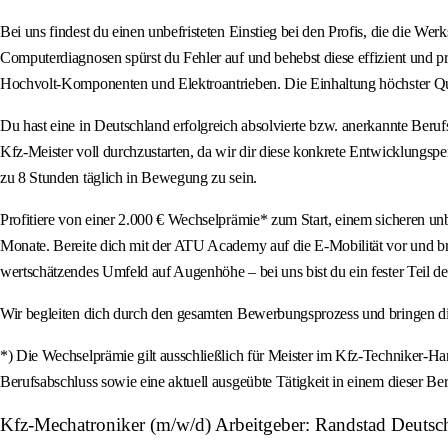
Bei uns findest du einen unbefristeten Einstieg bei den Profis, die die Werk
Computerdiagnosen spürst du Fehler auf und behebst diese effizient und pr
Hochvolt-Komponenten und Elektroantrieben. Die Einhaltung höchster Qualit
Du hast eine in Deutschland erfolgreich absolvierte bzw. anerkannte Beru
Kfz-Meister voll durchzustarten, da wir dir diese konkrete Entwicklungsper
zu 8 Stunden täglich in Bewegung zu sein.
Profitiere von einer 2.000 € Wechselprämie* zum Start, einem sicheren unb
Monate. Bereite dich mit der ATU Academy auf die E-Mobilität vor und bring
wertschätzendes Umfeld auf Augenhöhe – bei uns bist du ein fester Teil der
Wir begleiten dich durch den gesamten Bewerbungsprozess und bringen di
*) Die Wechselprämie gilt ausschließlich für Meister im Kfz-Techniker-H
Berufsabschluss sowie eine aktuell ausgeübte Tätigkeit in einem dieser Ber
Kfz-Mechatroniker (m/w/d) Arbeitgeber: Randstad Deutsc