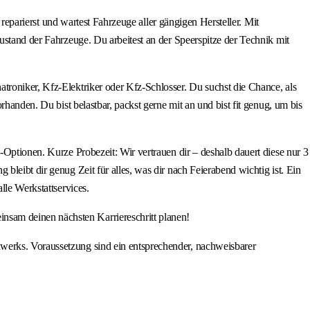
 reparierst und wartest Fahrzeuge aller gängigen Hersteller. Mit
ustand der Fahrzeuge. Du arbeitest an der Speerspitze der Technik mit
troniker, Kfz-Elektriker oder Kfz-Schlosser. Du suchst die Chance, als
rhanden. Du bist belastbar, packst gerne mit an und bist fit genug, um bis
-Optionen. Kurze Probezeit: Wir vertrauen dir – deshalb dauert diese nur 3
leibt dir genug Zeit für alles, was dir nach Feierabend wichtig ist. Ein
lle Werkstattservices.
nsam deinen nächsten Karriereschritt planen!
werks. Voraussetzung sind ein entsprechender, nachweisbarer