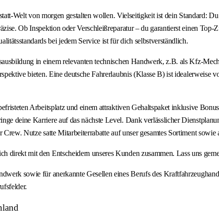
statt-Welt von morgen gestalten wollen. Vielseitigkeit ist dein Standard: Du
äzise. Ob Inspektion oder Verschleißreparatur – du garantierst einen Top-Z
ätsstandards bei jedem Service ist für dich selbstverständlich.
fsausbildung in einem relevanten technischen Handwerk, z.B. als Kfz-Mecha
spektive bieten. Eine deutsche Fahrerlaubnis (Klasse B) ist idealerweise vo
efristeten Arbeitsplatz und einem attraktiven Gehaltspaket inklusive Bonus
e deine Karriere auf das nächste Level. Dank verlässlicher Dienstplanung b
 Crew. Nutze satte Mitarbeiterrabatte auf unser gesamtes Sortiment sowie a
ch direkt mit den Entscheidern unseres Kunden zusammen. Lass uns gemei
andwerk sowie für anerkannte Gesellen eines Berufs des Kraftfahrzeughand
ufsfelder.
hland