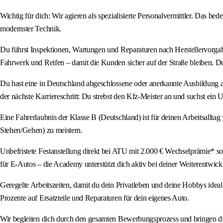
Wichtig für dich: Wir agieren als spezialisierte Personalvermittler. Das b
modernster Technik.
Du führst Inspektionen, Wartungen und Reparaturen nach Herstellervorga
Fahrwerk und Reifen – damit die Kunden sicher auf der Straße bleiben. Du
Du hast eine in Deutschland abgeschlossene oder anerkannte Ausbildung als
der nächste Karriereschritt: Du strebst den Kfz-Meister an und suchst ein U
Eine Fahrerlaubnis der Klasse B (Deutschland) ist für deinen Arbeitsalltag
Stehen/Gehen) zu meistern.
Unbefristete Festanstellung direkt bei ATU mit 2.000 € Wechselprämie* s
für E-Autos – die Academy unterstützt dich aktiv bei deiner Weiterentwick
Geregelte Arbeitszeiten, damit du dein Privatleben und deine Hobbys ide
Prozente auf Ersatzteile und Reparaturen für dein eigenes Auto.
Wir begleiten dich durch den gesamten Bewerbungsprozess und bringen di