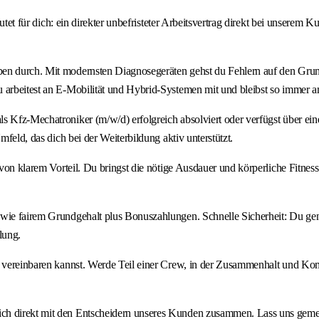
edeutet für dich: ein direkter unbefristeter Arbeitsvertrag direkt bei unse
ben durch. Mit modernsten Diagnosegeräten gehst du Fehlern auf den Grun
 arbeitest an E-Mobilität und Hybrid-Systemen mit und bleibst so immer am
 Kfz-Mechatroniker (m/w/d) erfolgreich absolviert oder verfügst über eine 
mfeld, das dich bei der Weiterbildung aktiv unterstützt.
 von klarem Vorteil. Du bringst die nötige Ausdauer und körperliche Fitness
owie fairem Grundgehalt plus Bonuszahlungen. Schnelle Sicherheit: Du gen
lung.
al vereinbaren kannst. Werde Teil einer Crew, in der Zusammenhalt und Ko
ch direkt mit den Entscheidern unseres Kunden zusammen. Lass uns gemei