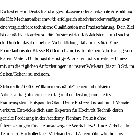
Du hast eine in Deutschland abgeschlossene oder anerkannte Ausbildung
als Kfz-Mechatroniker (m/w/d) erfolgreich absolviert oder verfügst über
eine vergleichbare technische Qualifikation mit Praxiserfahrung. Dein Ziel
ist der nächste Karriereschritt: Du strebst den Kfz-Meister an und suchst
ein Umfeld, das dich bei der Weiterbildung aktiv unterstützt. Eine
Fahrerlaubnis der Klasse B (Deutschland) ist für deinen Arbeitsalltag von
klarem Vorteil. Du bringst die nötige Ausdauer und körperliche Fitness
mit, um die täglichen Anforderungen in unserer Werkstatt (bis zu 8 Std. im
Stehen/Gehen) zu meistern.
Sichere dir 2.000 € Willkommensprämie*, einen unbefristeten
Arbeitsvertrag ab dem ersten Tag und ein leistungsorientiertes
Prämiensystem. Entspannter Start: Deine Probezeit ist auf nur 3 Monate
verkürzt. Entwickle dich zum Experten für Hochvolt-Technik durch
gezielte Förderung in der Academy. Planbare Freizeit ohne
Überraschungen für eine ausgewogene Work-Life-Balance. Arbeiten im
Teamgeist: Ein kollegiales Miteinander auf Augenhöhe wird bei uns