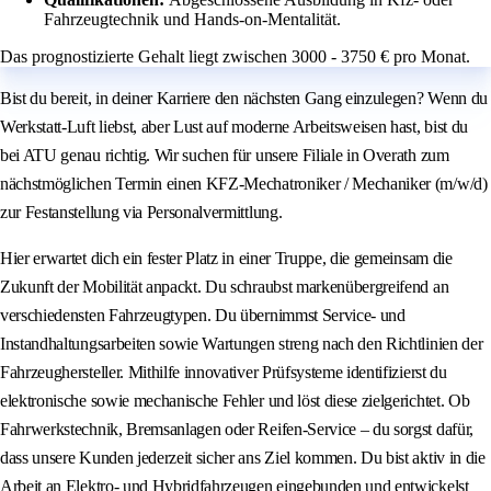
Fahrzeugtechnik und Hands-on-Mentalität.
Das prognostizierte Gehalt liegt zwischen 3000 - 3750 € pro Monat.
Bist du bereit, in deiner Karriere den nächsten Gang einzulegen? Wenn du
Werkstatt-Luft liebst, aber Lust auf moderne Arbeitsweisen hast, bist du
bei ATU genau richtig. Wir suchen für unsere Filiale in Overath zum
nächstmöglichen Termin einen KFZ-Mechatroniker / Mechaniker (m/w/d)
zur Festanstellung via Personalvermittlung.
Hier erwartet dich ein fester Platz in einer Truppe, die gemeinsam die
Zukunft der Mobilität anpackt. Du schraubst markenübergreifend an
verschiedensten Fahrzeugtypen. Du übernimmst Service- und
Instandhaltungsarbeiten sowie Wartungen streng nach den Richtlinien der
Fahrzeughersteller. Mithilfe innovativer Prüfsysteme identifizierst du
elektronische sowie mechanische Fehler und löst diese zielgerichtet. Ob
Fahrwerkstechnik, Bremsanlagen oder Reifen-Service – du sorgst dafür,
dass unsere Kunden jederzeit sicher ans Ziel kommen. Du bist aktiv in die
Arbeit an Elektro- und Hybridfahrzeugen eingebunden und entwickelst