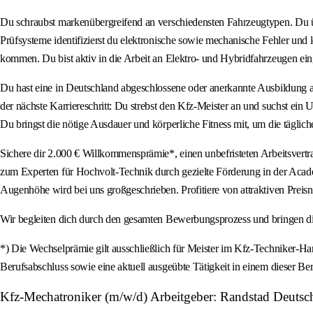
Du schraubst markenübergreifend an verschiedensten Fahrzeugtypen. Du üb
Prüfsysteme identifizierst du elektronische sowie mechanische Fehler und l
kommen. Du bist aktiv in die Arbeit an Elektro- und Hybridfahrzeugen ein
Du hast eine in Deutschland abgeschlossene oder anerkannte Ausbildung als
der nächste Karriereschritt: Du strebst den Kfz-Meister an und suchst ein U
Du bringst die nötige Ausdauer und körperliche Fitness mit, um die täglic
Sichere dir 2.000 € Willkommensprämie*, einen unbefristeten Arbeitsvertra
zum Experten für Hochvolt-Technik durch gezielte Förderung in der Acad
Augenhöhe wird bei uns großgeschrieben. Profitiere von attraktiven Preisn
Wir begleiten dich durch den gesamten Bewerbungsprozess und bringen di
*) Die Wechselprämie gilt ausschließlich für Meister im Kfz-Techniker-H
Berufsabschluss sowie eine aktuell ausgeübte Tätigkeit in einem dieser Ber
Kfz-Mechatroniker (m/w/d) Arbeitgeber: Randstad Deutsc