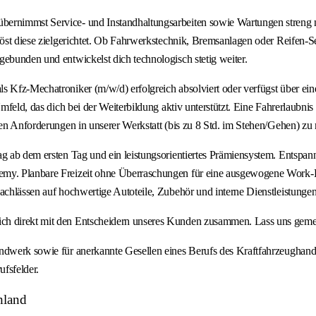
ernimmst Service- und Instandhaltungsarbeiten sowie Wartungen streng nac
öst diese zielgerichtet. Ob Fahrwerkstechnik, Bremsanlagen oder Reifen-Ser
gebunden und entwickelst dich technologisch stetig weiter.
 Kfz-Mechatroniker (m/w/d) erfolgreich absolviert oder verfügst über eine 
mfeld, das dich bei der Weiterbildung aktiv unterstützt. Eine Fahrerlaubnis 
hen Anforderungen in unserer Werkstatt (bis zu 8 Std. im Stehen/Gehen) zu 
g ab dem ersten Tag und ein leistungsorientiertes Prämiensystem. Entspannt
emy. Planbare Freizeit ohne Überraschungen für eine ausgewogene Work-Li
achlässen auf hochwertige Autoteile, Zubehör und interne Dienstleistungen
ch direkt mit den Entscheidern unseres Kunden zusammen. Lass uns gemei
andwerk sowie für anerkannte Gesellen eines Berufs des Kraftfahrzeughand
ufsfelder.
hland