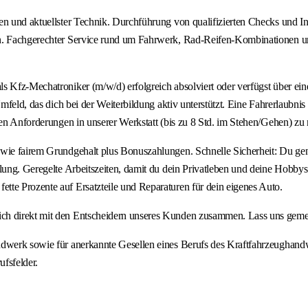
ken und aktuellster Technik. Durchführung von qualifizierten Checks und 
en. Fachgerechter Service rund um Fahrwerk, Rad-Reifen-Kombinationen u
 Kfz-Mechatroniker (m/w/d) erfolgreich absolviert oder verfügst über eine 
mfeld, das dich bei der Weiterbildung aktiv unterstützt. Eine Fahrerlaubnis 
hen Anforderungen in unserer Werkstatt (bis zu 8 Std. im Stehen/Gehen) zu 
owie fairem Grundgehalt plus Bonuszahlungen. Schnelle Sicherheit: Du gen
klung. Geregelte Arbeitszeiten, damit du dein Privatleben und deine Hobby
tte Prozente auf Ersatzteile und Reparaturen für dein eigenes Auto.
ch direkt mit den Entscheidern unseres Kunden zusammen. Lass uns gemei
ndwerk sowie für anerkannte Gesellen eines Berufs des Kraftfahrzeughandw
ufsfelder.