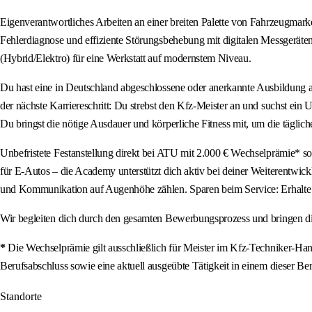
Eigenverantwortliches Arbeiten an einer breiten Palette von Fahrzeugmar
Fehlerdiagnose und effiziente Störungsbehebung mit digitalen Messgerät
(Hybrid/Elektro) für eine Werkstatt auf modernstem Niveau.
Du hast eine in Deutschland abgeschlossene oder anerkannte Ausbildung als
der nächste Karriereschritt: Du strebst den Kfz-Meister an und suchst ein U
Du bringst die nötige Ausdauer und körperliche Fitness mit, um die täglic
Unbefristete Festanstellung direkt bei ATU mit 2.000 € Wechselprämie* s
für E-Autos – die Academy unterstützt dich aktiv bei deiner Weiterentwic
und Kommunikation auf Augenhöhe zählen. Sparen beim Service: Erhalte fe
Wir begleiten dich durch den gesamten Bewerbungsprozess und bringen di
*
Die Wechselprämie gilt ausschließlich für Meister im Kfz-Techniker-Ha
Berufsabschluss sowie eine aktuell ausgeübte Tätigkeit in einem dieser Ber
Standorte