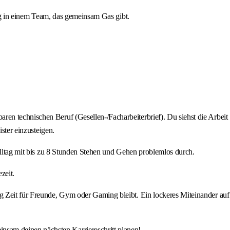
rag in einem Team, das gemeinsam Gas gibt.
en technischen Beruf (Gesellen-/Facharbeiterbrief). Du siehst die Arbeit
ster einzusteigen.
talltag mit bis zu 8 Stunden Stehen und Gehen problemlos durch.
zeit.
ug Zeit für Freunde, Gym oder Gaming bleibt. Ein lockeres Miteinander auf
nsam deinen nächsten Karriereschritt planen!