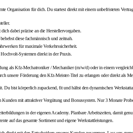
amte Organisation für dich. Du startest direkt mit einem unbefristeten Vert
eller.
dich dabei präzise an die Herstellervorgaben.
ehebst diese fachmännisch und zeitnah.
hrwerken für maximale Verkehrssicherheit.
ochvolt-Systemen direkt in der Praxis.
ung als Kfz-Mechatroniker / Mechaniker (m/w/d) oder in einem vergleichbar
durch unsere Förderung den Kfz-Meister-Titel zu erlangen oder direkt als Mei
eit. Du bist körperlich zupackend, fit und hältst den dynamischen Werkstat
em Kunden mit attraktiver Vergütung und Bonussystem. Nur 3 Monate Probe
eiterbildungen in der eigenen Academy. Planbare Arbeitszeiten, damit gen
ente auf das gesamte Sortiment und eigene Werkstattleistungen.
ch direkt mit den Entscheidern unseres Kunden zusammen. Lass uns gemei