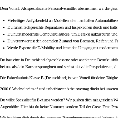
Dein Vorteil: Als spezialisierte Personalvermittler übernehmen wir die ges
Vielseitiges Aufgabenfeld an Modellen aller namhaften Automobilherst
Du führst fachgerechte Reparaturen und Inspektionen durch und hältst 
Du nutzt modernste Computerdiagnose, um Defekte aufzuspüren und b
Du verantwortest den optimalen Zustand von Bremsen, Reifen und Fa
Werde Experte für E-Mobility und lerne den Umgang mit modernsten H
Du hast eine in Deutschland abgeschlossene oder anerkannte Berufsausbild
bei uns als dein Karrieresprungbrett und strebst aktiv die Perspektive an, 
Die Fahrerlaubnis Klasse B (Deutschland) ist von Vorteil für deine Tätigk
2000 € Wechselprämie* und unbefristeter Arbeitsvertrag direkt bei unser
Du willst Spezialist für E-Autos werden? Wir pushen dich mit gezielten W
Augenhöhe. Hier bist du keine Nummer, sondern Teil der Crew. Fette Proz
Wir begleiten dich durch den gesamten Bewerbungsprozess und bringen di