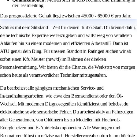
der Teamleitung.
Das prognostizierte Gehalt liegt zwischen 45000 - 65000 € pro Jahr.
Schluss mit dem Stillstand – Zeit für deinen Turbo-Start. Du brennst dafür,
deine technische Expertise weiterzugeben und willst weg von veralteten
Abläufen hin zu einem modernen und effizienten Arbeitsstil? Dann ist
ATU genau dein Ding. Für unseren Standort in Ratingen suchen wir ab
sofort einen Kfz-Meister (m/w/d) im Rahmen der direkten
Personalvermittlung. Wir bieten dir die Chance, die Werkstatt von morgen
schon heute als verantwortlicher Techniker mitzugestalten.
Du bearbeitest alle gängigen mechanischen Service- und
Instandhaltungsarbeiten, wie etwa den Bremsendienst oder den Öl-
Wechsel. Mit modernen Diagnosegeräten identifizierst und behebst du
elektronische sowie sensorische Fehler. Du arbeitest aktiv an Fahrzeugen
aller Generationen, von Oldtimern bis zu Modellen mit Hochvolt-
Energienetzen und E-Antriebskomponenten. Alle Wartungen und
Reparaturen führst du präzise nach Herstellervorgaben durch, um höchste