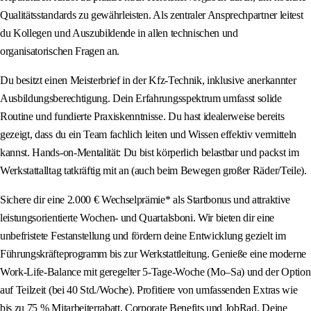
Qualitätsstandards zu gewährleisten. Als zentraler Ansprechpartner leitest
du Kollegen und Auszubildende in allen technischen und
organisatorischen Fragen an.
Du besitzt einen Meisterbrief in der Kfz-Technik, inklusive anerkannter
Ausbildungsberechtigung. Dein Erfahrungsspektrum umfasst solide
Routine und fundierte Praxiskenntnisse. Du hast idealerweise bereits
gezeigt, dass du ein Team fachlich leiten und Wissen effektiv vermitteln
kannst. Hands-on-Mentalität: Du bist körperlich belastbar und packst im
Werkstattalltag tatkräftig mit an (auch beim Bewegen großer Räder/Teile).
Sichere dir eine 2.000 € Wechselprämie* als Startbonus und attraktive
leistungsorientierte Wochen- und Quartalsboni. Wir bieten dir eine
unbefristete Festanstellung und fördern deine Entwicklung gezielt im
Führungskräfteprogramm bis zur Werkstattleitung. Genieße eine moderne
Work-Life-Balance mit geregelter 5-Tage-Woche (Mo–Sa) und der Option
auf Teilzeit (bei 40 Std./Woche). Profitiere von umfassenden Extras wie
bis zu 75 % Mitarbeiterrabatt, Corporate Benefits und JobRad. Deine