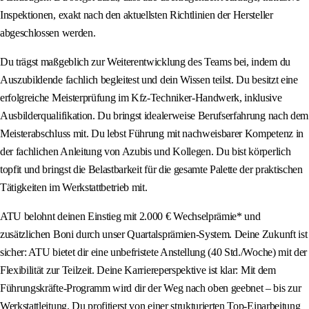
Inspektionen, exakt nach den aktuellsten Richtlinien der Hersteller
abgeschlossen werden.
Du trägst maßgeblich zur Weiterentwicklung des Teams bei, indem du
Auszubildende fachlich begleitest und dein Wissen teilst. Du besitzt eine
erfolgreiche Meisterprüfung im Kfz-Techniker-Handwerk, inklusive
Ausbilderqualifikation. Du bringst idealerweise Berufserfahrung nach dem
Meisterabschluss mit. Du lebst Führung mit nachweisbarer Kompetenz in
der fachlichen Anleitung von Azubis und Kollegen. Du bist körperlich
topfit und bringst die Belastbarkeit für die gesamte Palette der praktischen
Tätigkeiten im Werkstattbetrieb mit.
ATU belohnt deinen Einstieg mit 2.000 € Wechselprämie* und
zusätzlichen Boni durch unser Quartalsprämien-System. Deine Zukunft ist
sicher: ATU bietet dir eine unbefristete Anstellung (40 Std./Woche) mit der
Flexibilität zur Teilzeit. Deine Karriereperspektive ist klar: Mit dem
Führungskräfte-Programm wird dir der Weg nach oben geebnet – bis zur
Werkstattleitung. Du profitierst von einer strukturierten Top-Einarbeitung