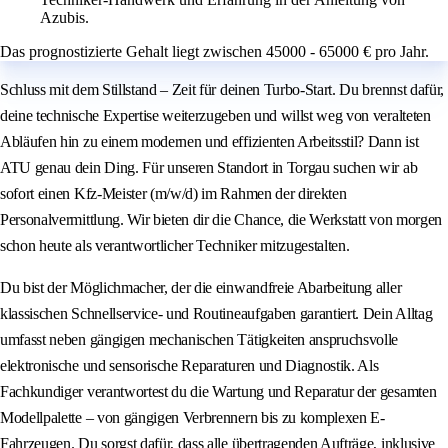
Azubis.
Das prognostizierte Gehalt liegt zwischen 45000 - 65000 € pro Jahr.
Schluss mit dem Stillstand – Zeit für deinen Turbo-Start. Du brennst dafür,
deine technische Expertise weiterzugeben und willst weg von veralteten
Abläufen hin zu einem modernen und effizienten Arbeitsstil? Dann ist
ATU genau dein Ding. Für unseren Standort in Torgau suchen wir ab
sofort einen Kfz-Meister (m/w/d) im Rahmen der direkten
Personalvermittlung. Wir bieten dir die Chance, die Werkstatt von morgen
schon heute als verantwortlicher Techniker mitzugestalten.
Du bist der Möglichmacher, der die einwandfreie Abarbeitung aller
klassischen Schnellservice- und Routineaufgaben garantiert. Dein Alltag
umfasst neben gängigen mechanischen Tätigkeiten anspruchsvolle
elektronische und sensorische Reparaturen und Diagnostik. Als
Fachkundiger verantwortest du die Wartung und Reparatur der gesamten
Modellpalette – von gängigen Verbrennern bis zu komplexen E-
Fahrzeugen. Du sorgst dafür, dass alle übertragenden Aufträge, inklusive