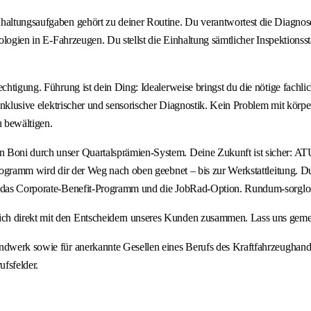
ndhaltungsaufgaben gehört zu deiner Routine. Du verantwortest die Diag
hnologien in E-Fahrzeugen. Du stellst die Einhaltung sämtlicher Inspektion
chtigung. Führung ist dein Ding: Idealerweise bringst du die nötige fachlic
inklusive elektrischer und sensorischer Diagnostik. Kein Problem mit körper
 bewältigen.
oni durch unser Quartalsprämien-System. Deine Zukunft ist sicher: ATU bie
rogramm wird dir der Weg nach oben geebnet – bis zur Werkstattleitung. Du p
, das Corporate-Benefit-Programm und die JobRad-Option. Rundum-sorglos-
ch direkt mit den Entscheidern unseres Kunden zusammen. Lass uns gemei
andwerk sowie für anerkannte Gesellen eines Berufs des Kraftfahrzeughand
ufsfelder.