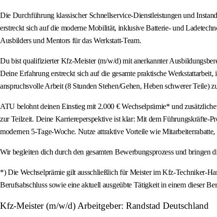
Die Durchführung klassischer Schnellservice-Dienstleistungen und Insta
erstreckt sich auf die moderne Mobilität, inklusive Batterie- und Ladetec
Ausbilders und Mentors für das Werkstatt-Team.
Du bist qualifizierter Kfz-Meister (m/w/d) mit anerkannter Ausbildungsbere
Deine Erfahrung erstreckt sich auf die gesamte praktische Werkstattarbeit, 
anspruchsvolle Arbeit (8 Stunden Stehen/Gehen, Heben schwerer Teile) zu
ATU belohnt deinen Einstieg mit 2.000 € Wechselprämie* und zusätzlichen B
zur Teilzeit. Deine Karriereperspektive ist klar: Mit dem Führungskräfte-P
modernen 5-Tage-Woche. Nutze attraktive Vorteile wie Mitarbeiterrabatte
Wir begleiten dich durch den gesamten Bewerbungsprozess und bringen di
*) Die Wechselprämie gilt ausschließlich für Meister im Kfz-Techniker-H
Berufsabschluss sowie eine aktuell ausgeübte Tätigkeit in einem dieser Ber
Kfz-Meister (m/w/d) Arbeitgeber: Randstad Deutschland