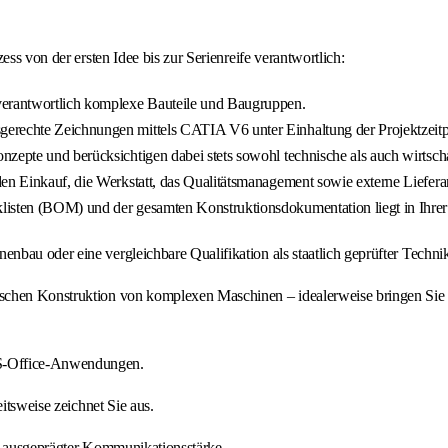
ss von der ersten Idee bis zur Serienreife verantwortlich:
verantwortlich komplexe Bauteile und Baugruppen.
sgerechte Zeichnungen mittels CATIA V6 unter Einhaltung der Projektzeitp
onzepte und berücksichtigen dabei stets sowohl technische als auch wirtsch
n Einkauf, die Werkstatt, das Qualitätsmanagement sowie externe Lieferant
klisten (BOM) und der gesamten Konstruktionsdokumentation liegt in Ihre
enbau oder eine vergleichbare Qualifikation als staatlich geprüfter Tech
nischen Konstruktion von komplexen Maschinen – idealerweise bringen S
S-Office-Anwendungen.
itsweise zeichnet Sie aus.
it ausgeprägter Kommunikationsstärke.