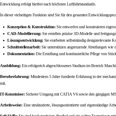
Entwicklung erfolgt hierbei nach höchsten Luftfahrtstandards.
In dieser vielseitigen Funktion sind Sie für den gesamten Entwicklungsproze
Konzeption & Konstruktion:
Sie entwerfen und konstruieren eigen
CAD-Modellierung:
Sie erstellen präzise 3D-Modelle und fertigung
Lösungsentwicklung:
Sie erarbeiten selbstständig designrelevante K
Schnittstellenarbeit:
Sie unterstützen angrenzende Abteilungen wie de
Dokumentation:
Die Erstellung und kontinuierliche Pflege von Stüc
Ausbildung:
Ein erfolgreich abgeschlossenes Studium im Bereich Maschin
Berufserfahrung:
Mindestens 5 Jahre fundierte Erfahrung in der mecha
mit.
IT-Kenntnisse:
Sicherer Umgang mit CATIA V6 sowie den gängigen M
Arbeitsweise:
Eine strukturierte, lösungsorientierte und eigenständige Arbe
Soft Skills:
Sie sind hoch motiviert, flexibel und ein echter Teamplayer m