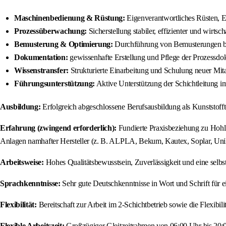
Maschinenbedienung & Rüstung:
Eigenverantwortliches Rüsten, E
Prozessüberwachung:
Sicherstellung stabiler, effizienter und wirt
Bemusterung & Optimierung:
Durchführung von Bemusterungen b
Dokumentation:
gewissenhafte Erstellung und Pflege der Prozessdo
Wissenstransfer:
Strukturierte Einarbeitung und Schulung neuer Mit
Führungsunterstützung:
Aktive Unterstützung der Schichtleitung i
Ausbildung:
Erfolgreich abgeschlossene Berufsausbildung als Kunststoffte
Erfahrung (zwingend erforderlich):
Fundierte Praxisbeziehung zu Hohlk
Anlagen namhafter Hersteller (z. B. ALPLA, Bekum, Kautex, Soplar, Unil
Arbeitsweise:
Hohes Qualitätsbewusstsein, Zuverlässigkeit und eine selbst
Sprachkenntnisse:
Sehr gute Deutschkenntnisse in Wort und Schrift fü
Flexibilität:
Bereitschaft zur Arbeit im 2-Schichtbetrieb sowie die Flexibili
Flexible Arbeitszeit:
Großzügiger Gleitzeitrahmen von 06:00 Uhr bis 20: