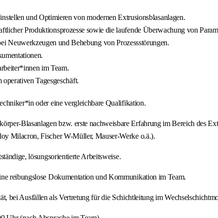
instellen und Optimieren von modernen Extrusionsblasanlagen.
schaftlicher Produktionsprozesse sowie die laufende Überwachung von Param
ei Neuwerkzeugen und Behebung von Prozessstörungen.
kumentationen.
arbeiter*innen im Team.
m operativen Tagesgeschäft.
chniker*in oder eine vergleichbare Qualifikation.
örper-Blasanlagen bzw. erste nachweisbare Erfahrung im Bereich des Ext
oy Milacron, Fischer W-Müller, Mauser-Werke o.ä.).
ständige, lösungsorientierte Arbeitsweise.
r eine reibungslose Dokumentation und Kommunikation im Team.
tät, bei Ausfällen als Vertretung für die Schichtleitung im Wechselschichtmo
00 Uhr (nach Absprache im Team).