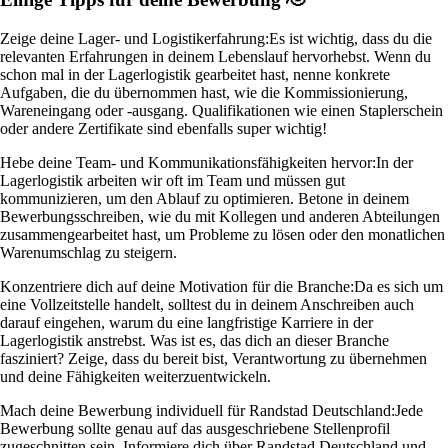
Zeige deine Lager- und Logistikerfahrung:
Es ist wichtig, dass du die
relevanten Erfahrungen in deinem Lebenslauf hervorhebst. Wenn du
schon mal in der Lagerlogistik gearbeitet hast, nenne konkrete
Aufgaben, die du übernommen hast, wie die Kommissionierung,
Wareneingang oder -ausgang. Qualifikationen wie einen Staplerschein
oder andere Zertifikate sind ebenfalls super wichtig!
Hebe deine Team- und Kommunikationsfähigkeiten hervor:
In der
Lagerlogistik arbeiten wir oft im Team und müssen gut
kommunizieren, um den Ablauf zu optimieren. Betone in deinem
Bewerbungsschreiben, wie du mit Kollegen und anderen Abteilungen
zusammengearbeitet hast, um Probleme zu lösen oder den monatlichen
Warenumschlag zu steigern.
Konzentriere dich auf deine Motivation für die Branche:
Da es sich um
eine Vollzeitstelle handelt, solltest du in deinem Anschreiben auch
darauf eingehen, warum du eine langfristige Karriere in der
Lagerlogistik anstrebst. Was ist es, das dich an dieser Branche
fasziniert? Zeige, dass du bereit bist, Verantwortung zu übernehmen
und deine Fähigkeiten weiterzuentwickeln.
Mach deine Bewerbung individuell für Randstad Deutschland:
Jede
Bewerbung sollte genau auf das ausgeschriebene Stellenprofil
zugeschnitten sein. Informiere dich über Randstad Deutschland und