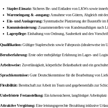
Stapler-Einsatz:
Sicheres Be- und Entladen von LKWs sowie innerbetr
Wareneingang & -ausgang:
Annahme von Gütern, Abgleich mit den 
Ein- und Auslagerung:
Systematische Platzierung der Baustoffe im 
Kommissionierung:
Zusammenstellen von Kundenaufträgen nach Lie
Lagerpflege:
Einhaltung von Ordnung, Sauberkeit und den Vorschrif
Qualifikation:
Gültiger Staplerschein sowie Fahrpraxis (idealerweise im 
Berufserfahrung:
Erste oder mehrjährige Erfahrung im Lager- und Logist
Arbeitsweise:
Zuverlässigkeit, körperliche Belastbarkeit und ein geschul
Sprachkenntnisse:
Gute Deutschkenntnisse für die Bearbeitung von Liefe
Flexibilität:
Bereitschaft zur Arbeit im Team und gegebenenfalls zur Schich
Unbefristete Festanstellung:
Ein krisensicherer, langfristiger Arbeitsplat
Attraktive Vergütung:
Eine leistungsgerechte Bezahlung inklusive Urlau