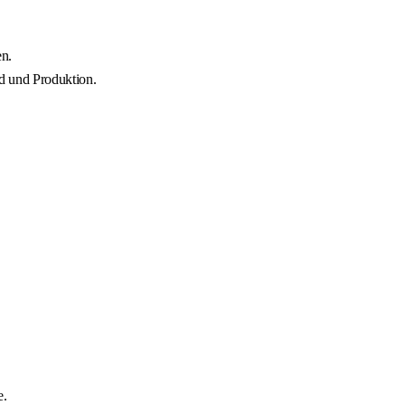
en.
nd und Produktion.
e.