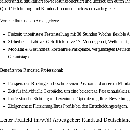
selbstständig, strukturiert sowie lösungsorientiert und überzeugen durch I
Qualitätssicherung und Kundenabnahmen auch extern zu begleiten.
Vorteile Ihres neuen Arbeitgebers:
Freizeit: unbefristete Festanstellung mit 38-Stunden-Woche, flexible 
Sicherheit: attraktives Gehalt inklusive 13. Monatsgehalt, Weihnachtsg
Mobilität & Gesundheit: kostenfreie Parkplätze, vergünstigtes Deuts
Geburtstag).
Benefits von Randstad Professional:
Passgenaues Briefing zur beschriebenen Position und unserem Manda
Zeit für individuelle Gespräche, um eine beidseitige Passgenauigkeit 
Professionelle Sichtung und eventuelle Optimierung Ihrer Bewerbung
Zielgerichtete Platzierung Ihres Profils bei den Entscheidungsträgern.
Leiter Prüffeld (m/w/d) Arbeitgeber: Randstad Deutschlan