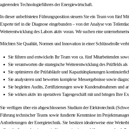
agierenden Technologieführers der Energiewirtschaft.
In dieser unbefristeten Führungsposition steuern Sie ein Team von fünf Mi
Experte tief in die Diagnose eingebunden – von der Analyse von Teilentl
Weiterentwicklung des Labors aktiv voran. Wir suchen eine unternehmeris
Möchten Sie Qualität, Normen und Innovation in einer Schlüsselrolle verb
Sie führen und entwickeln Ihr Team von ca. fünf Mitarbeitenden sowohl
Sie verantworten die strategische Weiterentwicklung des Prüffelds als
Sie optimieren die Prüfabläufe und Kapazitätsplanungen kontinuierli
Sie analysieren und bewerten komplexe Messergebnisse sowie diagnos
Sie begleiten Audits, Zertifizierungen sowie Kundenabnahmen und ar
Sie wirken aktiv im operativen Tagesgeschäft mit und bringen Ihre Ex
Sie verfügen über ein abgeschlossenes Studium der Elektrotechnik (Schwerp
Führung technischer Teams sowie fundierte Kenntnisse im Projektmanagem
Anforderungen der Energietechnik. Sie besitzen idealerweise eine Weiterb