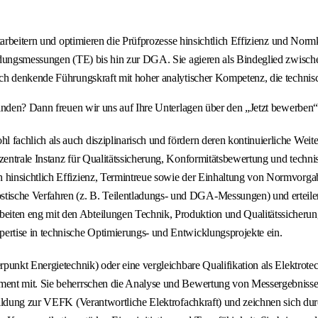
tarbeitern und optimieren die Prüfprozesse hinsichtlich Effizienz und Norm
adungsmessungen (TE) bis hin zur DGA. Sie agieren als Bindeglied zwische
ch denkende Führungskraft mit hoher analytischer Kompetenz, die technis
inden? Dann freuen wir uns auf Ihre Unterlagen über den „Jetzt bewerben“
 fachlich als auch disziplinarisch und fördern deren kontinuierliche Weite
 zentrale Instanz für Qualitätssicherung, Konformitätsbewertung und techni
ch hinsichtlich Effizienz, Termintreue sowie der Einhaltung von Normvorga
tische Verfahren (z. B. Teilentladungs- und DGA-Messungen) und erteile
beiten eng mit den Abteilungen Technik, Produktion und Qualitätssicher
pertise in technische Optimierungs- und Entwicklungsprojekte ein.
unkt Energietechnik) oder eine vergleichbare Qualifikation als Elektrotech
ent mit. Sie beherrschen die Analyse und Bewertung von Messergebnissen
ildung zur VEFK (Verantwortliche Elektrofachkraft) und zeichnen sich dur