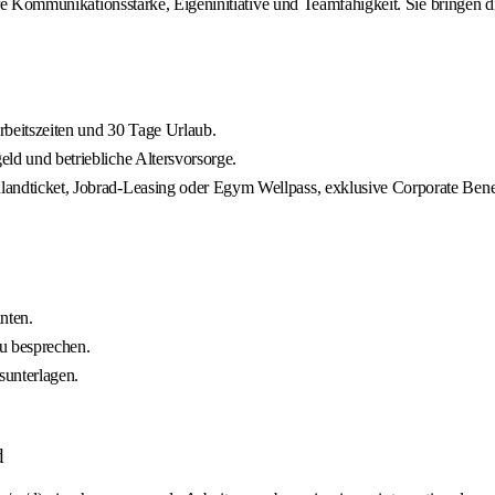
hre Kommunikationsstärke, Eigeninitiative und Teamfähigkeit. Sie bringen di
Arbeitszeiten und 30 Tage Urlaub.
eld und betriebliche Altersvorsorge.
chlandticket, Jobrad-Leasing oder Egym Wellpass, exklusive Corporate Be
nten.
zu besprechen.
sunterlagen.
d