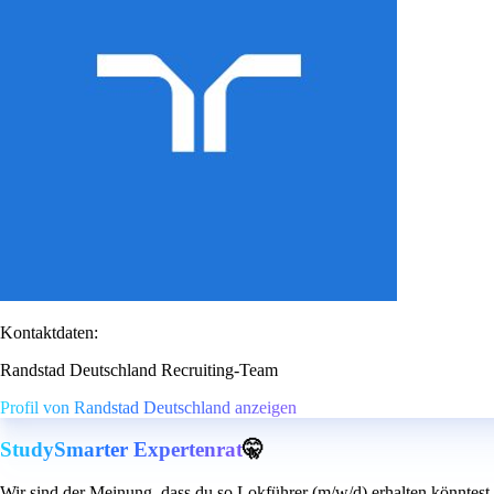
Kontaktdaten:
Randstad Deutschland Recruiting-Team
Profil von Randstad Deutschland anzeigen
StudySmarter Expertenrat
🤫
Wir sind der Meinung, dass du so Lokführer (m/w/d) erhalten könntest