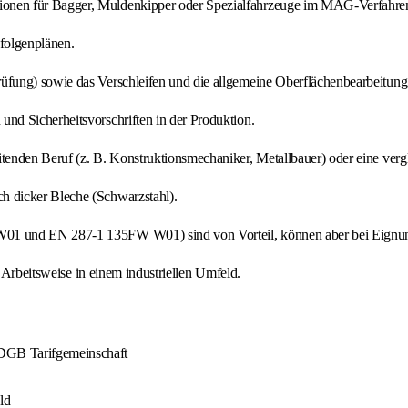
tionen für Bagger, Muldenkipper oder Spezialfahrzeuge im MAG-Verfahre
folgenplänen.
üfung) sowie das Verschleifen und die allgemeine Oberflächenbearbeitung
nd Sicherheitsvorschriften in der Produktion.
enden Beruf (z. B. Konstruktionsmechaniker, Metallbauer) oder eine vergl
h dicker Bleche (Schwarzstahl).
 und EN 287-1 135FW W01) sind von Vorteil, können aber bei Eignung
e Arbeitsweise in einem industriellen Umfeld.
/DGB Tarifgemeinschaft
ld