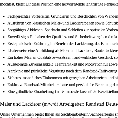
möchtest, bietet Dir diese Position eine hervorragende langfristige Perspekt
Fachgerechtes Vorbereiten, Grundieren und Beschichten von Wänden,
Ausführen von klassischen Maler- und Lackierarbeiten sowie Schutz
Sorgfältiges Abkleben, Spachteln und Schleifen zur optimalen Vorber
Zuverlässiges Einhalten der Qualitäts- und Sicherheitsvorgaben direkt
Erste praktische Erfahrung im Bereich der Lackierung, des Bautensc
Idealerweise eine Ausbildung als Maler und Lackierer, Bautenlackiere
Ein hohes Maß an Qualitätsbewusstsein, handwerkliches Geschick sow
Ausgeprägte Zuverlässigkeit, Teamfähigkeit und Motivation für abwec
Attraktive und pünktliche Vergütung nach dem Randstad-Tarifvertrag
Sicheres, monatliches Einkommen mit geregelten Arbeitszeiten und b
Exklusive Randstad-Mitarbeiterrabatte und persönliche Betreuung du
Eine gründliche Einarbeitung im Team sowie kostenfreie Bereitstellu
Maler und Lackierer (m/w/d) Arbeitgeber: Randstad Deuts
Unser Unternehmen bietet Ihnen als Sachbearbeiterin/Sachbearbeiter (