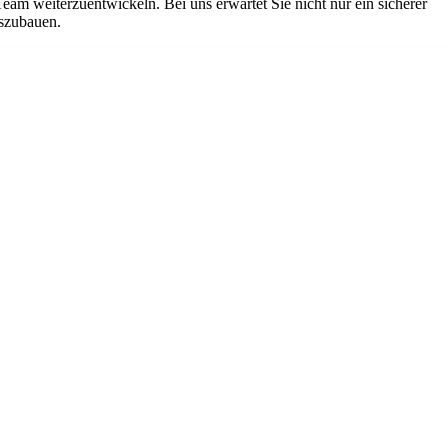
Team weiterzuentwickeln. Bei uns erwartet Sie nicht nur ein sicherer
uszubauen.