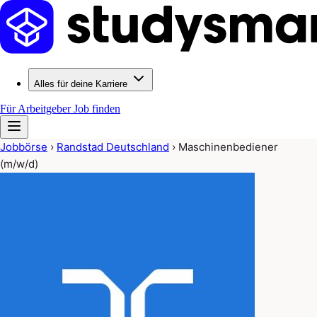
Alles für deine Karriere
Für Arbeitgeber
Job finden
Jobbörse
›
Randstad Deutschland
›
Maschinenbediener
(m/w/d)