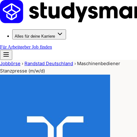
Alles für deine Karriere
Für Arbeitgeber
Job finden
Jobbörse
›
Randstad Deutschland
›
Maschinenbediener
Stanzpresse (m/w/d)