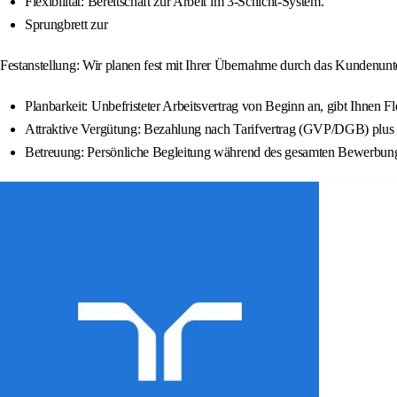
Flexibilität: Bereitschaft zur Arbeit im 3-Schicht-System.
Sprungbrett zur
Festanstellung: Wir planen fest mit Ihrer Übernahme durch das Kundenun
Planbarkeit: Unbefristeter Arbeitsvertrag von Beginn an, gibt Ihnen Fle
Attraktive Vergütung: Bezahlung nach Tarifvertrag (GVP/DGB) plus 
Betreuung: Persönliche Begleitung während des gesamten Bewerbungs