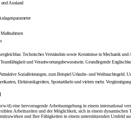
- und Ausland
n
 Anlagenparameter
hen Maßnahmen
n
ergleichbar. Technisches Verständnis sowie Kenntnisse in Mechanik und A
. Teamfähigkeit und Verantwortungsbewusstsein. Grundlegende Englischken
ttraktive Sozialleistungen, zum Beispiel Urlaubs- und Weihnachtsgeld. Ur
karten, Elektronikgeräten, Sportartikeln und vielem mehr. Vergünstigunge
d
m/w/d) eine hervorragende Arbeitsumgebung in einem international ver
flexiblen Arbeitszeiten und der Möglichkeit, sich in einem dynamischen 
n mitzuwirken und Ihre Fähigkeiten in einem unterstützenden Umfeld a