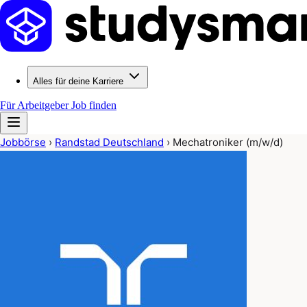
Alles für deine Karriere
Für Arbeitgeber
Job finden
Jobbörse
›
Randstad Deutschland
›
Mechatroniker (m/w/d)