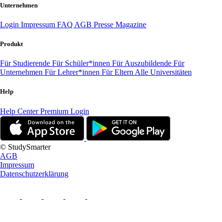
Unternehmen
Login
Impressum
FAQ
AGB
Presse
Magazine
Produkt
Für Studierende
Für Schüler*innen
Für Auszubildende
Für
Unternehmen
Für Lehrer*innen
Für Eltern
Alle Universitäten
Help
Help Center
Premium Login
© StudySmarter
AGB
Impressum
Datenschutzerklärung