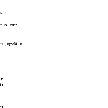
rsand
en Bauteilen
ertigungsplänen
se
st
it