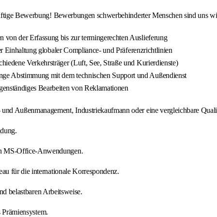
kräftige Bewerbung! Bewerbungen schwerbehinderter Menschen sind uns w
 von der Erfassung bis zur termingerechten Auslieferung
ter Einhaltung globaler Compliance- und Präferenzrichtlinien
hiedene Verkehrsträger (Luft, See, Straße und Kurierdienste)
enge Abstimmung mit dem technischen Support und Außendienst
igenständiges Bearbeiten von Reklamationen
und Außenmanagement, Industriekaufmann oder eine vergleichbare Qualif
ldung.
en MS-Office-Anwendungen.
u für die internationale Korrespondenz.
und belastbaren Arbeitsweise.
es Prämiensystem.