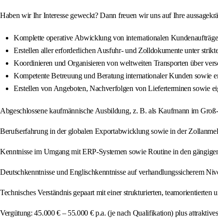
Haben wir Ihr Interesse geweckt? Dann freuen wir uns auf Ihre aussage
Komplette operative Abwicklung von internationalen Kundenaufträgen
Erstellen aller erforderlichen Ausfuhr- und Zolldokumente unter strik
Koordinieren und Organisieren von weltweiten Transporten über versc
Kompetente Betreuung und Beratung internationaler Kunden sowie 
Erstellen von Angeboten, Nachverfolgen von Lieferterminen sowie e
Abgeschlossene kaufmännische Ausbildung, z. B. als Kaufmann im Groß- 
Berufserfahrung in der globalen Exportabwicklung sowie in der Zollanme
Kenntnisse im Umgang mit ERP-Systemen sowie Routine in den gängig
Deutschkenntnisse und Englischkenntnisse auf verhandlungssicherem Nivea
Technisches Verständnis gepaart mit einer strukturierten, teamorientierten 
Vergütung: 45.000 € – 55.000 € p.a. (je nach Qualifikation) plus attraktiv