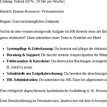
Umfang: Teilzeit (50 % / 20 Std. pro Woche)
Bereich: Human Resources / Personalwesen
Beginn: Zum nächstmöglichen Zeitpunkt
Suchst du eine verantwortungsvolle Aufgabe im HR-Bereich eines der führe
gerne strukturiert? Dann unterstütze unser Team in Frankfurt am Main!
Systempflege & Zeiterfassung:
Du betreust und pflegst die elektron
Beratung & Support:
Du bist der zentrale Ansprechpartner für Mita
Fehleranalyse & Korrektur:
Du überwachst Buchungen, korrigierst 
B. ArbZG) sicher.
Schnittstelle zur Entgeltabrechnung:
Du bereitest die abrechnungsre
HR-Administration:
Du unterstützt das HR-Team bei allgemeinen a
Eine erfolgreich abgeschlossene kaufmännische Ausbildung (z. B. Persona
Erste Berufserfahrung im Personalwesen, idealerweise mit dem Schwerpun